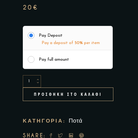
20
€
Pay Deposit
Pay a deposit of
50%
per item
Pay full amount
Olmeca
Blanco
ΠΡΟΣΘΉΚΗ ΣΤΟ ΚΑΛΆΘΙ
quantity
ΚΑΤΗΓΟΡΊΑ:
Ποτά
SHARE: