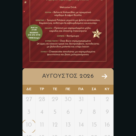
ΑΎΓΟΥΣΤΟΣ 2026
ΔΕ
ΤΡ
ΤΕ
ΠΕ
ΠΑ
ΣΑ
ΚΥ
27
28
29
30
31
1
2
3
4
5
6
7
8
9
10
11
12
13
14
15
16