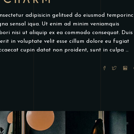
βέλος
για
nsectetur adipisicin gelitsed do eiusmod temporinc
να
gna sensal iqua. Ut enim ad minim veniamquis
αυξήσετε
bori nisi ut aliquip ex ea commodo consequat. Duis
ή
rit in voluptate velit esse cillum dolore eu fugiat
να
occaecat cupin datat non proident, sunt in culpa
μειώσετε
ένταση.