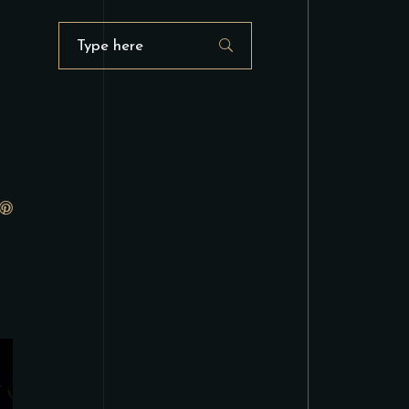
Search
for: