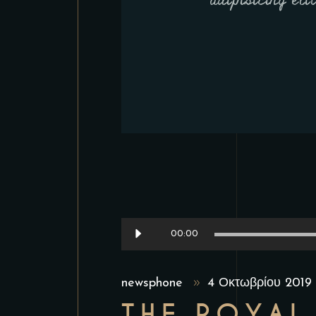
adipisicing eli
Πρόγραμμα
00:00
Αναπαραγωγής
Ήχου
newsphone
4 Οκτωβρίου 201
THE ROYAL