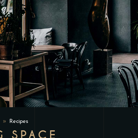
9
Recipes
G SPACE