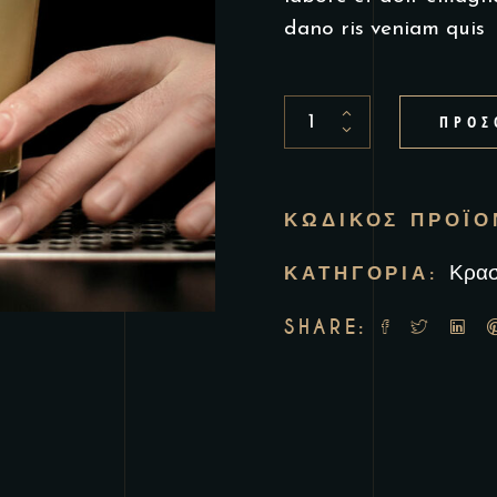
dano ris veniam quis
Tequila
ΠΡΟΣ
shot
quantity
ΚΩΔΙΚΌΣ ΠΡΟΪ
ΚΑΤΗΓΟΡΊΑ:
Κρασ
SHARE: