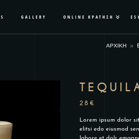
TS
GALLERY
ONLINE ΚΡΑΤΗΣΗ
ES
ΑΡΧΙΚΗ
TEQUIL
28
€
Lorem ipsum dolor sit
elitsi edo eiusmod se
labore et dolr emagn