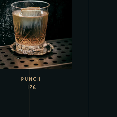
PUNCH
17
€